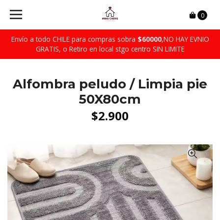
0
Envío a todo CHILE para compras sobra
$60000
,NO HAY EVNIO
GRATIS, o Retiro en local stgo centro SIN LIMITE
Alfombra peludo / Limpia pie
50X80cm
$2.900