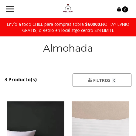
0
Envío a todo CHILE para compras sobra
$60000
,NO HAY EVNIO
GRATIS, o Retiro en local stgo centro SIN LIMITE
Almohada
3 Producto(s)
FILTROS
0