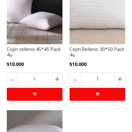
Cojin relleno 45*45 Pack
Cojin Relleno 30*50 Pack
4u
4u
$10.000
$10.000
-
+
-
+