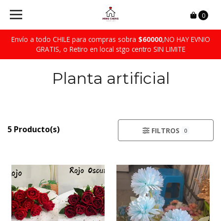
0
Envío a todo CHILE para compras sobra
$60000
,NO HAY EVNIO
GRATIS, o Retiro en local stgo centro SIN LIMITE
Planta artificial
5 Producto(s)
FILTROS
0