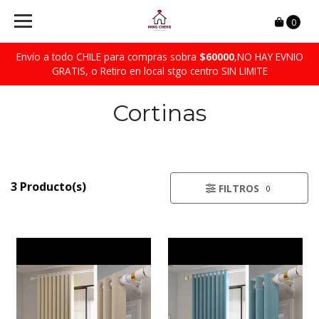
0
Envío a todo CHILE para compras sobra
$60000
,NO HAY EVNIO
GRATIS, o Retiro en local stgo centro SIN LIMITE
Cortinas
3 Producto(s)
FILTROS
0