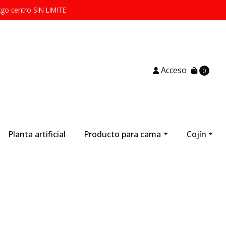
tgo centro SIN LIMITE
Acceso
0
Planta artificial
Producto para cama
Cojín