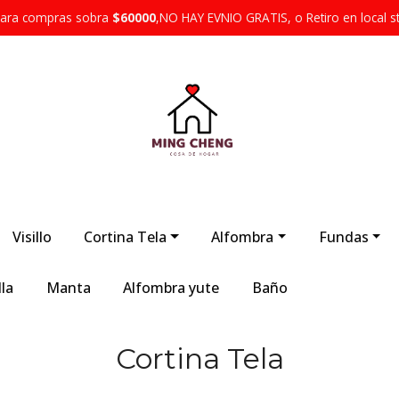
 para compras sobra
$60000
,NO HAY EVNIO GRATIS, o Retiro en local s
Visillo
Cortina Tela
Alfombra
Fundas
la
Manta
Alfombra yute
Baño
Cortina Tela