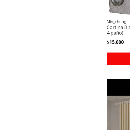
Mingcheng
Cortina Bl
4 paño)
$15.000