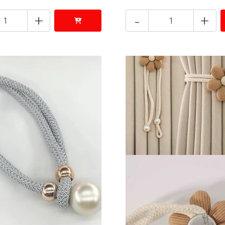
+
-
+