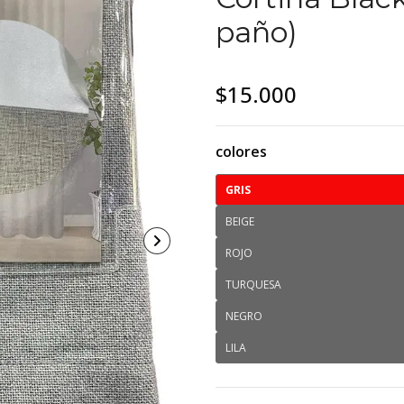
paño)
$15.000
colores
GRIS
BEIGE
ROJO
TURQUESA
NEGRO
LILA