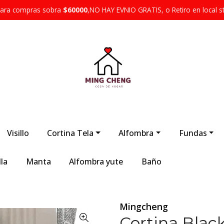
 para compras sobra
$60000
,NO HAY EVNIO GRATIS, o Retiro en local s
Visillo
Cortina Tela
Alfombra
Fundas
la
Manta
Alfombra yute
Baño
Mingcheng
Cortina Blac