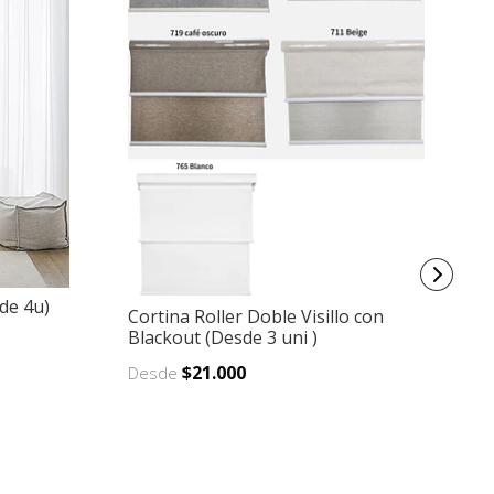
sde 4u)
Cortina Roller Doble Visillo con
Vi
Blackout (Desde 3 uni )
de
$21.000
Desde
D