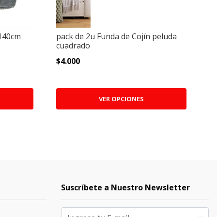
x140cm
pack de 2u Funda de Cojín peluda
mi
cuadrado
C
(d
$4.000
$
VER OPCIONES
Suscríbete a Nuestro Newsletter