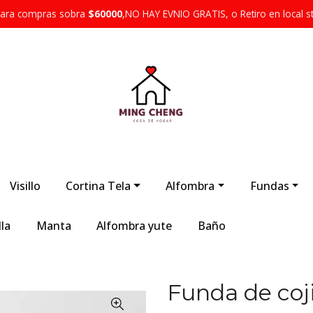
 para compras sobra
$60000
,NO HAY EVNIO GRATIS, o Retiro en local s
Visillo
Cortina Tela
Alfombra
Fundas
la
Manta
Alfombra yute
Baño
Funda de co