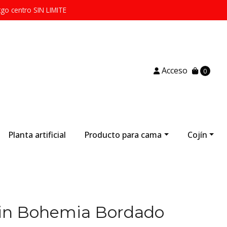
tgo centro SIN LIMITE
Acceso
0
Planta artificial
Producto para cama
Cojín
jin Bohemia Bordado