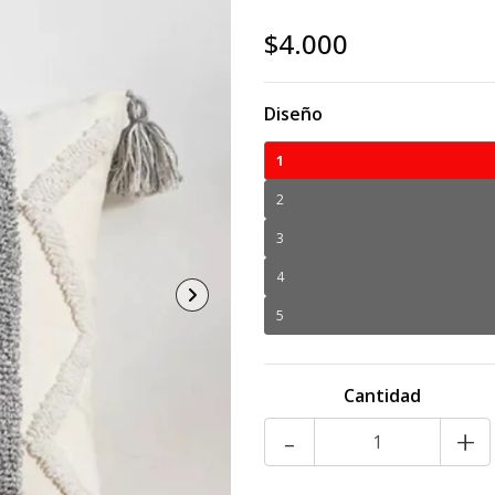
$4.000
Diseño
1
2
3
4
5
Cantidad
-
+