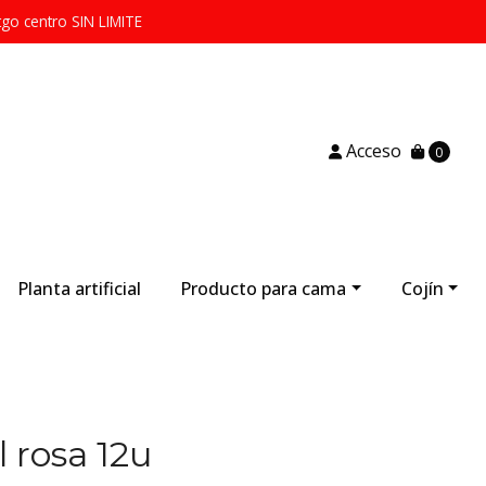
tgo centro SIN LIMITE
Acceso
0
Planta artificial
Producto para cama
Cojín
al rosa 12u