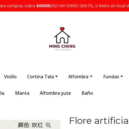
 para compras sobra
$60000
,NO HAY EVNIO GRATIS, o Retiro en local s
Visillo
Cortina Tela
Alfombra
Fundas
la
Manta
Alfombra yute
Baño
Flore artifici