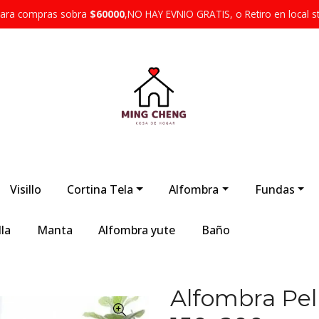
 para compras sobra
$60000
,NO HAY EVNIO GRATIS, o Retiro en local s
Visillo
Cortina Tela
Alfombra
Fundas
la
Manta
Alfombra yute
Baño
Alfombra Pel