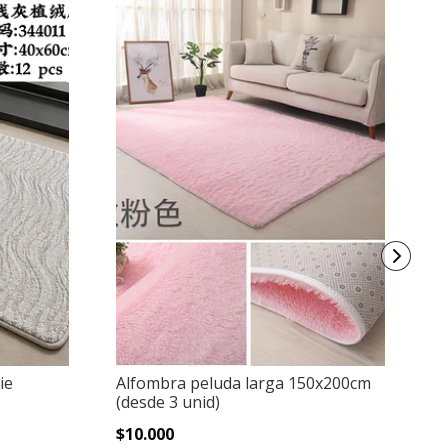
ie
Alfombra peluda larga 150x200cm
Mi
(desde 3 unid)
Al
15
$10.000