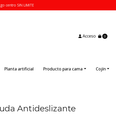
tgo centro SIN LIMITE
Acceso
0
Planta artificial
Producto para cama
Cojín
uda Antideslizante