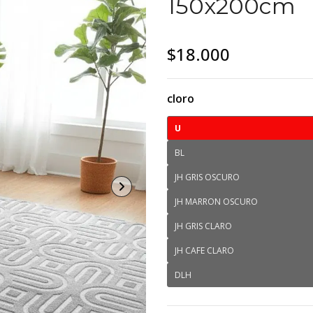
150x200cm
$18.000
cloro
U
BL
JH GRIS OSCURO
JH MARRON OSCURO
JH GRIS CLARO
JH CAFE CLARO
DLH