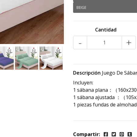
BEIGE
Cantidad
-
+
Descripción
Juego De Sában
Incluyen:
1 sábana plana：（160x23
1 sábana ajustada ：（105
1 piezas fundas de almo
Compartir: