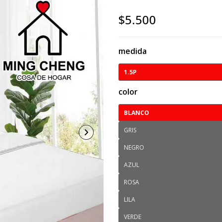
$5.500
medida
1.5P
color
BLANCO
GRIS
NEGRO
AZUL
ROSA
LILA
VERDE