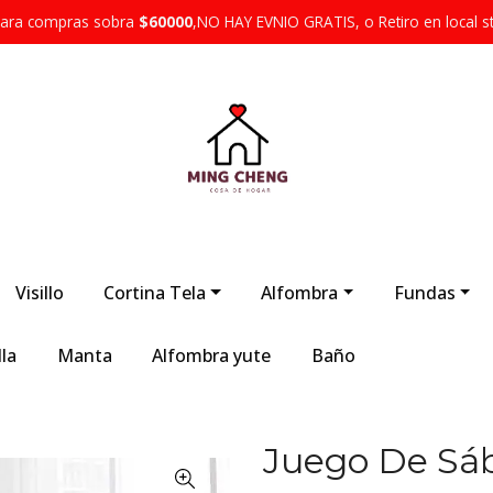
 para compras sobra
$60000
,NO HAY EVNIO GRATIS, o Retiro en local s
Visillo
Cortina Tela
Alfombra
Fundas
la
Manta
Alfombra yute
Baño
Juego De Sáb