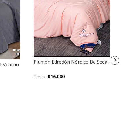
Plumón Edredón Nórdico De Seda
t Vearno
C
2.
$16.000
Desde
$