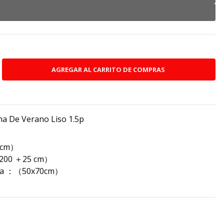
a De Verano Liso 1.5p
0cm）
x200 ＋25 cm）
hada ：（50x70cm）