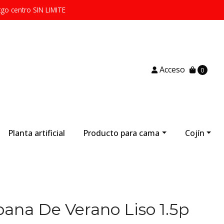
tgo centro SIN LIMITE
Acceso
0
Planta artificial
Producto para cama
Cojín
ana De Verano Liso 1.5p