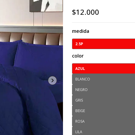
$12.000
medida
2.5P
color
AZUL
BLANCO
NEGRO
GRIS
BEIGE
ROSA
LILA