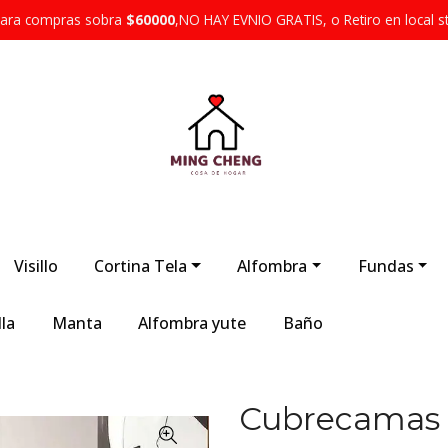
 para compras sobra
$60000
,NO HAY EVNIO GRATIS, o Retiro en local s
Visillo
Cortina Tela
Alfombra
Fundas
la
Manta
Alfombra yute
Baño
Cubrecamas C