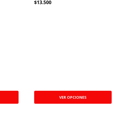
$13.500
$
VER OPCIONES