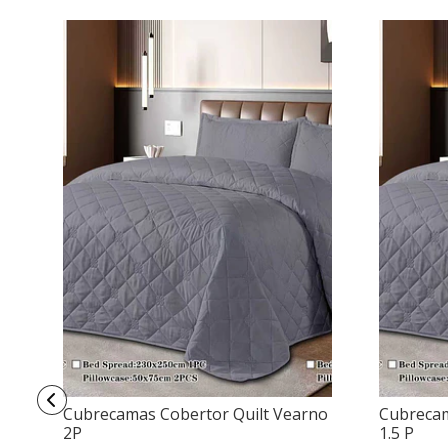
Cubrecamas Cobertor Quilt Vearno
Cubrecam
2P
1.5 P