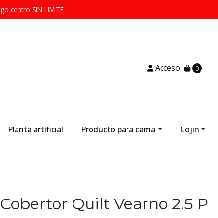
tgo centro SIN LIMITE
Acceso
0
Planta artificial
Producto para cama
Cojín
obertor Quilt Vearno 2.5 P