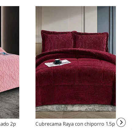
zado 2p
Cubrecama Raya con chiporro 1.5p
J
2