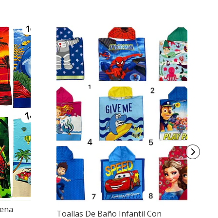
cena
Toallas De Baño Infantil Con
Mi