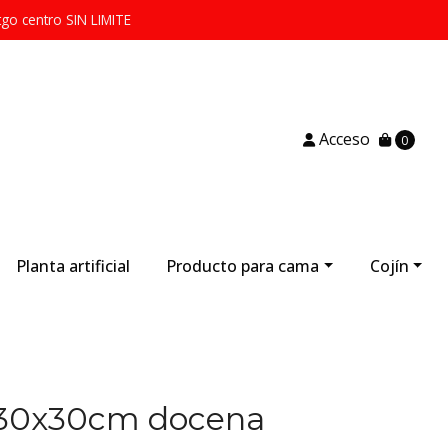
tgo centro SIN LIMITE
Acceso
0
Planta artificial
Producto para cama
Cojín
 30x30cm docena