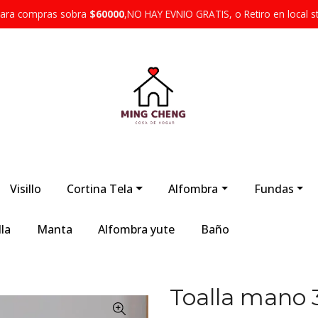
 para compras sobra
$60000
,NO HAY EVNIO GRATIS, o Retiro en local s
Visillo
Cortina Tela
Alfombra
Fundas
la
Manta
Alfombra yute
Baño
Toalla mano