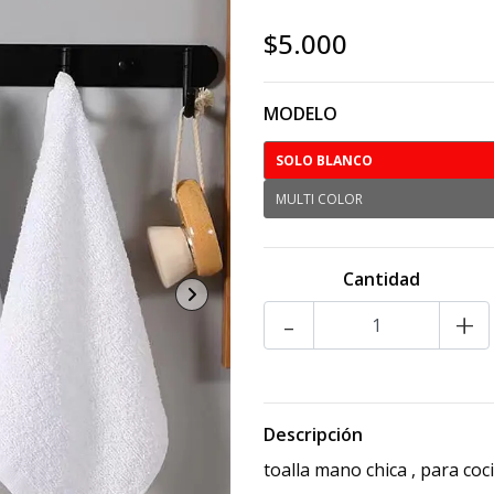
$5.000
MODELO
SOLO BLANCO
MULTI COLOR
Cantidad
-
+
Descripción
toalla mano chica , para co