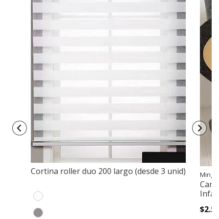
Cortina roller duo 200 largo (desde 3 unid)
Mingc
Cana
Infan
$2.5