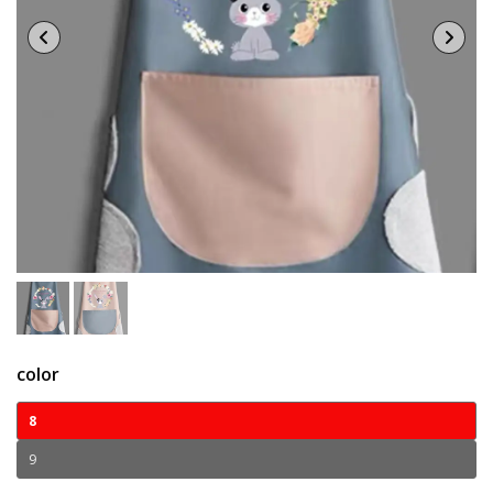
color
8
9