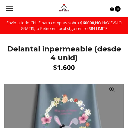
0
Envío a todo CHILE para compras sobra
$60000
,NO HAY EVNIO
GRATIS, o Retiro en local stgo centro SIN LIMITE
Delantal inpermeable (desde
4 unid)
$1.600