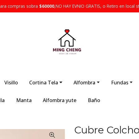
 para compras sobra
$60000
,NO HAY EVNIO GRATIS, o Retiro en local s
Visillo
Cortina Tela
Alfombra
Fundas
la
Manta
Alfombra yute
Baño
Cubre Colch