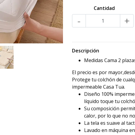
Cantidad
-
+
Descripción
Medidas Cama 2 plazas
El precio es por mayor,desde
Protege tu colchón de cualq
impermeable Casa Tua.
Diseño 100% impermeab
líquido toque tu colchó
Su composición permit
calor, por lo que no no
La tela es suave al tac
Lavado en máquina en c