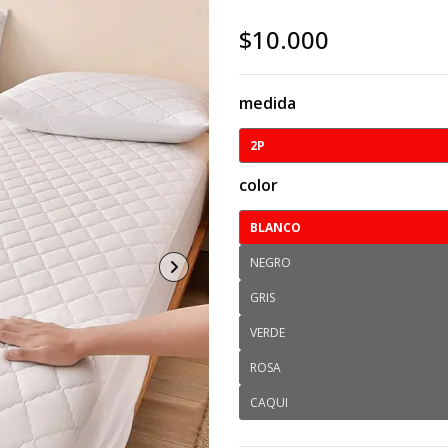
$10.000
medida
2P
color
BLANCO
NEGRO
GRIS
VERDE
ROSA
CAQUI