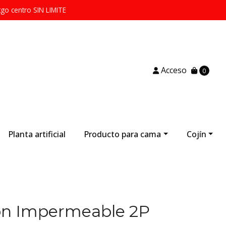
tgo centro SIN LIMITE
Acceso
0
Planta artificial
Producto para cama
Cojín
on Impermeable 2P